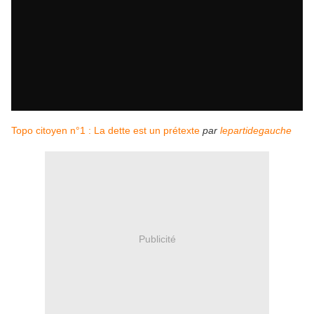
Topo citoyen n°1 : La dette est un prétexte
par
lepartidegauche
Publicité