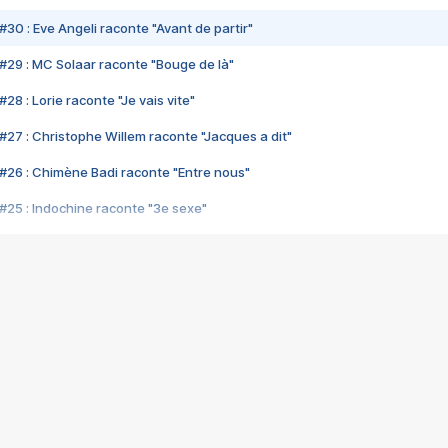
#30 : Eve Angeli raconte "Avant de partir"
#29 : MC Solaar raconte "Bouge de là"
28 : Lorie raconte "Je vais vite"
#27 : Christophe Willem raconte "Jacques a dit"
#26 : Chimène Badi raconte "Entre nous"
#25 : Indochine raconte "3e sexe"
#24 : Zaho raconte "C'est chelou"
#23 : Patrick Bruel raconte "Au café des délices"
#22 : Kyo raconte "Le chemin"
#21 : Nolwenn Leroy raconte "Cassé"
#20 : Patrick Hernandez raconte "Born to be alive"
#19 : Lorie raconte "Près de moi"